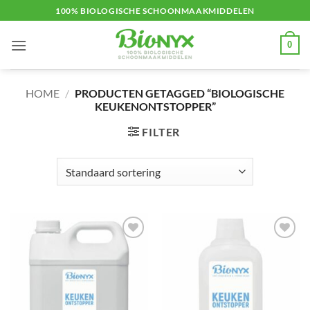
Ga
100% BIOLOGISCHE SCHOONMAAKMIDDELEN
naar
inhoud
0
HOME
/
PRODUCTEN GETAGGED “BIOLOGISCHE
KEUKENONTSTOPPER”
FILTER
Toevoegen
Toevoegen
aan
aan
verlanglijst
verlanglijst