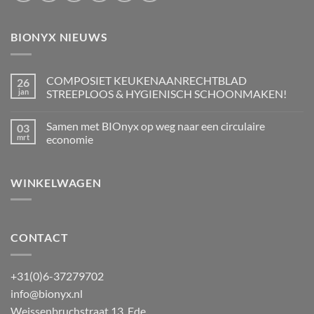
BIONYX NIEUWS
COMPOSIET KEUKENAANRECHTBLAD
26
jan
STREEPLOOS & HYGIENISCH SCHOONMAKEN!
Geen
reacties
Samen met BIOnyx op weg naar een circulaire
03
op
COMPOSIET
mrt
economie
KEUKENAANRECHTBLAD
STREEPLOOS
Geen
&
reacties
HYGIENISCH
op
WINKELWAGEN
SCHOONMAKEN!
Samen
met
BIOnyx
op
weg
naar
een
CONTACT
circulaire
economie
+31(0)6-37279702
info@bionyx.nl
Weissenbruchstraat 13, Ede