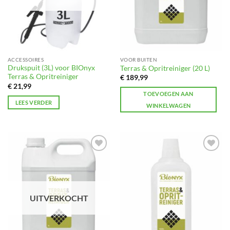
ACCESSOIRES
VOOR BUITEN
Drukspuit (3L) voor BIOnyx
Terras & Opritreiniger (20 L)
Terras & Opritreiniger
€
189,99
€
21,99
TOEVOEGEN AAN
LEES VERDER
WINKELWAGEN
Toevoegen
Toevoegen
aan
aan
verlanglijst
verlanglijst
UITVERKOCHT