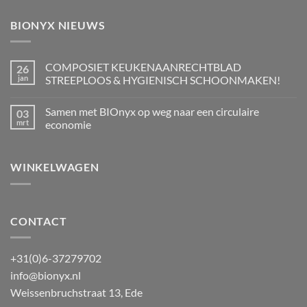
BIONYX NIEUWS
COMPOSIET KEUKENAANRECHTBLAD
26
jan
STREEPLOOS & HYGIENISCH SCHOONMAKEN!
Geen
reacties
Samen met BIOnyx op weg naar een circulaire
03
op
COMPOSIET
mrt
economie
KEUKENAANRECHTBLAD
STREEPLOOS
Geen
&
reacties
HYGIENISCH
op
WINKELWAGEN
SCHOONMAKEN!
Samen
met
BIOnyx
op
weg
naar
een
CONTACT
circulaire
economie
+31(0)6-37279702
info@bionyx.nl
Weissenbruchstraat 13, Ede