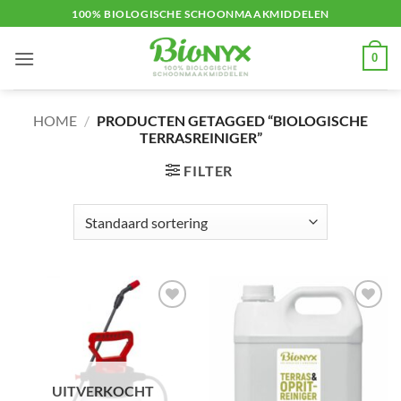
Ga
100% BIOLOGISCHE SCHOONMAAKMIDDELEN
naar
inhoud
0
HOME
/
PRODUCTEN GETAGGED “BIOLOGISCHE
TERRASREINIGER”
FILTER
Toevoegen
Toevoegen
aan
aan
verlanglijst
verlanglijst
UITVERKOCHT