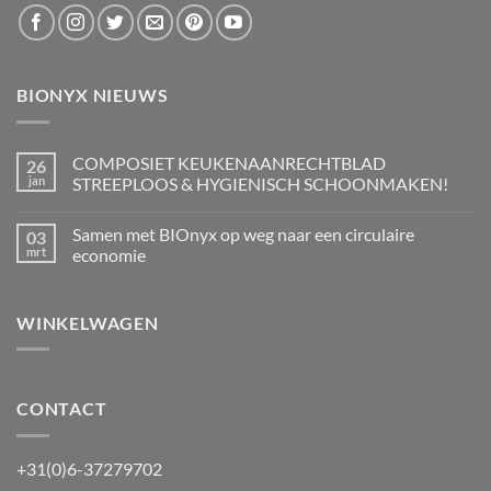
BIONYX NIEUWS
COMPOSIET KEUKENAANRECHTBLAD
26
jan
STREEPLOOS & HYGIENISCH SCHOONMAKEN!
Geen
reacties
Samen met BIOnyx op weg naar een circulaire
03
op
COMPOSIET
mrt
economie
KEUKENAANRECHTBLAD
STREEPLOOS
Geen
&
reacties
HYGIENISCH
op
WINKELWAGEN
SCHOONMAKEN!
Samen
met
BIOnyx
op
weg
naar
een
CONTACT
circulaire
economie
+31(0)6-37279702