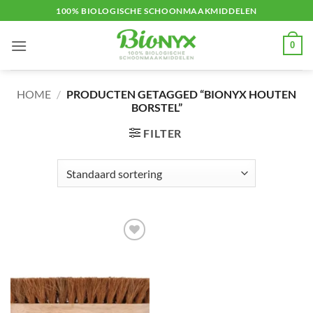
Ga
100% BIOLOGISCHE SCHOONMAAKMIDDELEN
naar
inhoud
0
HOME
/
PRODUCTEN GETAGGED “BIONYX HOUTEN
BORSTEL”
FILTER
Toevoegen
aan
verlanglijst