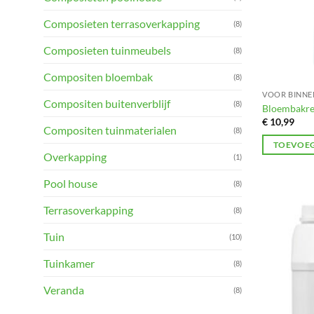
Composieten terrasoverkapping
(8)
Composieten tuinmeubels
(8)
Compositen bloembak
(8)
VOOR BINNE
Compositen buitenverblijf
(8)
Bloembakre
€
10,99
Compositen tuinmaterialen
(8)
TOEVOEG
Overkapping
(1)
Pool house
(8)
Terrasoverkapping
(8)
Tuin
(10)
Tuinkamer
(8)
Veranda
(8)