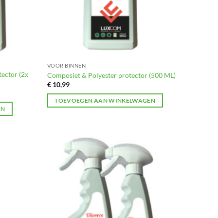
VOOR BINNEN
ector (2x
Composiet & Polyester protector (500 ML)
€
10,99
TOEVOEGEN AAN WINKELWAGEN
EN
Toevoegen
Toevoegen
aan
aan
verlanglijst
verlanglijst