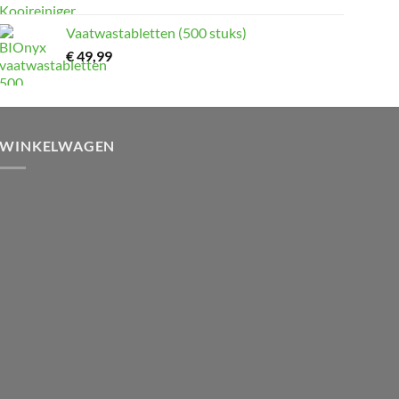
Vaatwastabletten (500 stuks)
€
49,99
WINKELWAGEN