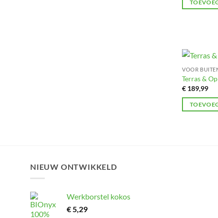
TOEVOEG
VOOR BUITE
Terras & Opr
€
189,99
TOEVOEG
NIEUW ONTWIKKELD
Werkborstel kokos
€
5,29