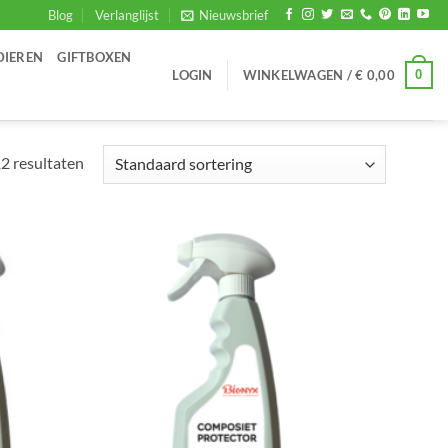
Blog
Verlanglijst
Nieuwsbrief
DIEREN
GIFTBOXEN
0
LOGIN
WINKELWAGEN /
€
0,00
12 resultaten
Toevoegen
Toevoegen
aan
aan
verlanglijst
verlanglijst