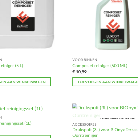
N
VOOR BINNEN
einiger (5 L)
Composiet reiniger (500 ML)
€
10,99
EN AAN WINKELWAGEN
TOEVOEGEN AAN WINKELWAG
N
UITVERKOCHT
Toevoegen
einigingsset (1L)
ACCESSOIRES
aan
Drukspuit (3L) voor BIOnyx Terras
verlanglijst
Opritreiniger