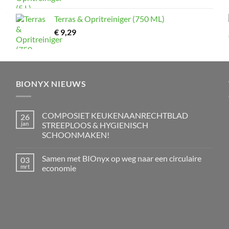
Terras & Opritreiniger (750 ML)
€
9,29
BIONYX NIEUWS
COMPOSIET KEUKENAANRECHTBLAD
26
jan
STREEPLOOS & HYGIENISCH
SCHOONMAKEN!
Geen
reacties
Samen met BIOnyx op weg naar een circulaire
03
op
COMPOSIET
mrt
economie
KEUKENAANRECHTBLAD
STREEPLOOS
Geen
&
reacties
HYGIENISCH
op
SCHOONMAKEN!
Samen
met
BIOnyx
op
weg