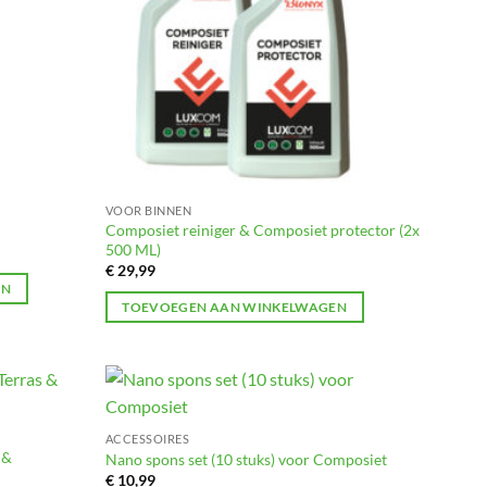
VOOR BINNEN
Composiet reiniger & Composiet protector (2x
500 ML)
€
29,99
EN
TOEVOEGEN AAN WINKELWAGEN
Toevoegen
Toevoegen
ACCESSOIRES
aan
aan
 &
verlanglijst
verlanglijst
Nano spons set (10 stuks) voor Composiet
€
10,99