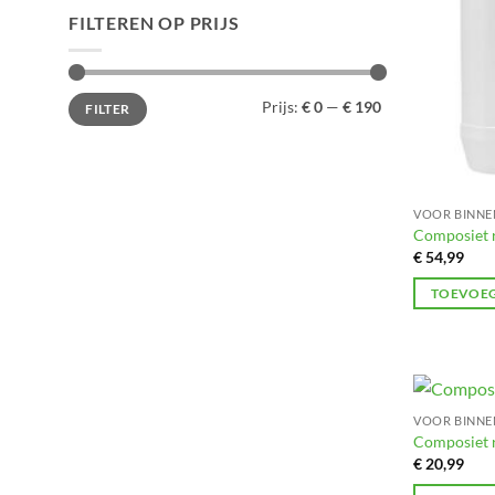
FILTEREN OP PRIJS
Min.
Max.
Prijs:
€ 0
—
€ 190
FILTER
prijs
prijs
VOOR BINNE
Composiet r
€
54,99
TOEVOEG
VOOR BINNE
Composiet r
€
20,99