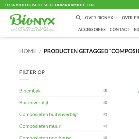
Ga
100% BIOLOGISCHE SCHOONMAAKMIDDELEN
naar
OVER BIONYX
OVER P
inhoud
ACCESSOIRES
CONTACT
B
HOME
/
PRODUCTEN GETAGGED “COMPOSIE
FILTER OP
Bloembak
(8)
Buitenverblijf
(8)
Composieten buitenverblijf
(8)
Composieten muur
(8)
Composieten poolhouse
(8)