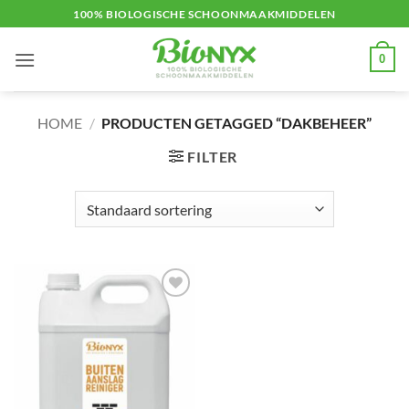
Ga
100% BIOLOGISCHE SCHOONMAAKMIDDELEN
naar
inhoud
0
HOME
/
PRODUCTEN GETAGGED “DAKBEHEER”
FILTER
Toevoegen
aan
verlanglijst