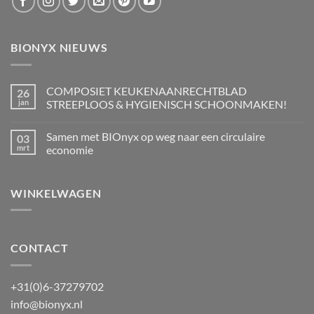
BIONYX NIEUWS
COMPOSIET KEUKENAANRECHTBLAD
26
jan
STREEPLOOS & HYGIENISCH SCHOONMAKEN!
Geen
reacties
Samen met BIOnyx op weg naar een circulaire
03
op
COMPOSIET
mrt
economie
KEUKENAANRECHTBLAD
STREEPLOOS
Geen
&
reacties
HYGIENISCH
op
WINKELWAGEN
SCHOONMAKEN!
Samen
met
BIOnyx
op
weg
naar
een
CONTACT
circulaire
economie
+31(0)6-37279702
info@bionyx.nl