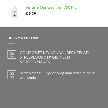
Terras & Opritreiniger (750 ML)
€
9,29
BIONYX NIEUWS
COMPOSIET KEUKENAANRECHTBLAD
26
jan
STREEPLOOS & HYGIENISCH
SCHOONMAKEN!
Geen
reacties
Samen met BIOnyx op weg naar een circulaire
03
op
COMPOSIET
mrt
economie
KEUKENAANRECHTBLAD
STREEPLOOS
Geen
&
reacties
HYGIENISCH
op
SCHOONMAKEN!
Samen
met
BIOnyx
op
weg
naar