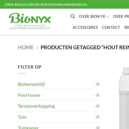
Ga
100% BIOLOGISCHE SCHOONMAAKMIDDELEN
naar
OVER BIONYX
OVER P
inhoud
ACCESSOIRES
CONTACT
B
HOME
/
PRODUCTEN GETAGGED “HOUT REI
FILTER OP
Buitenverblijf
(3)
Pool house
(3)
Terrasoverkapping
(3)
Tuin
(3)
Tuinkamer
(3)