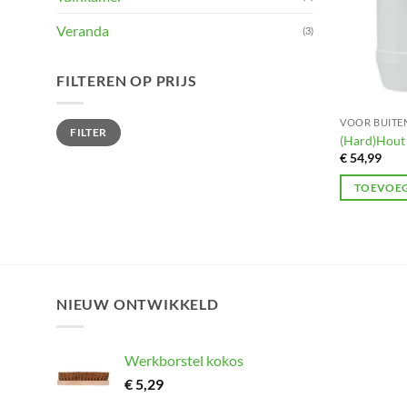
Veranda
(3)
FILTEREN OP PRIJS
Min.
Max.
VOOR BUITE
FILTER
prijs
prijs
(Hard)Hout 
€
54,99
TOEVOEG
NIEUW ONTWIKKELD
Werkborstel kokos
€
5,29