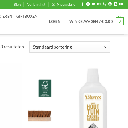
Blog
Verlanglijst
Nieuwsbrief
DIEREN
GIFTBOXEN
0
LOGIN
WINKELWAGEN /
€
0,00
 3 resultaten
Toevoegen
Toevoegen
aan
aan
verlanglijst
verlanglijst