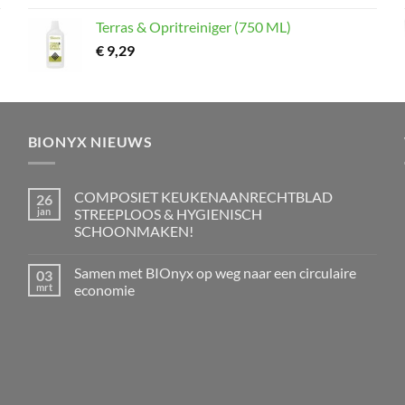
Terras & Opritreiniger (750 ML)
€
9,29
BIONYX NIEUWS
COMPOSIET KEUKENAANRECHTBLAD
26
jan
STREEPLOOS & HYGIENISCH
SCHOONMAKEN!
Geen
reacties
Samen met BIOnyx op weg naar een circulaire
03
op
COMPOSIET
mrt
economie
KEUKENAANRECHTBLAD
STREEPLOOS
Geen
&
reacties
HYGIENISCH
op
SCHOONMAKEN!
Samen
met
BIOnyx
op
weg
naar