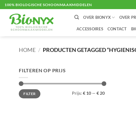
Ga
100% BIOLOGISCHE SCHOONMAAKMIDDELEN
naar
OVER BIONYX
OVER P
inhoud
ACCESSOIRES
CONTACT
B
HOME
/
PRODUCTEN GETAGGED “HYGIENIS
FILTEREN OP PRIJS
Min.
Max.
Prijs:
€ 10
—
€ 20
FILTER
prijs
prijs