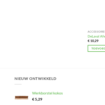
ACCESSOIRE
DeLaval Af
€
10,29
TOEVOEG
NIEUW ONTWIKKELD
Werkborstel kokos
€
5,29