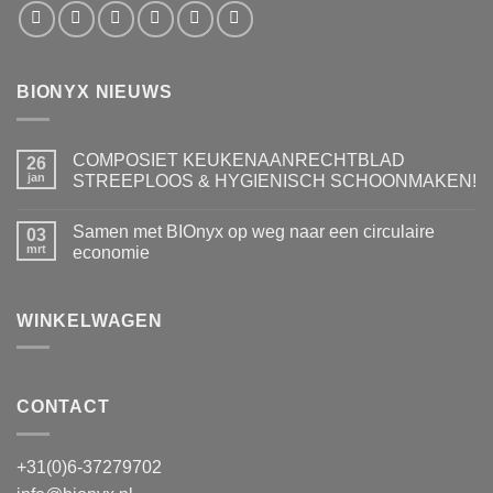
BIONYX NIEUWS
COMPOSIET KEUKENAANRECHTBLAD
26
jan
STREEPLOOS & HYGIENISCH SCHOONMAKEN!
Geen
reacties
Samen met BIOnyx op weg naar een circulaire
op
03
COMPOSIET
mrt
economie
KEUKENAANRECHTBLAD
STREEPLOOS
Geen
&
reacties
HYGIENISCH
op
SCHOONMAKEN!
Samen
WINKELWAGEN
met
BIOnyx
op
weg
naar
een
CONTACT
circulaire
economie
+31(0)6-37279702