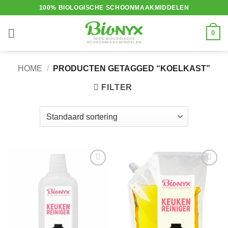
Ga
100% BIOLOGISCHE SCHOONMAAKMIDDELEN
naar
inhoud
0
HOME
/
PRODUCTEN GETAGGED “KOELKAST”
FILTER
Toevoegen
Toevoegen
aan
aan
verlanglijst
verlanglijst