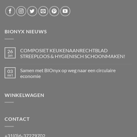
BIONYX NIEUWS
COMPOSIET KEUKENAANRECHTBLAD
26
jan
STREEPLOOS & HYGIENISCH SCHOONMAKEN!
Geen
reacties
Samen met BIOnyx op weg naar een circulaire
03
op
COMPOSIET
mrt
economie
KEUKENAANRECHTBLAD
STREEPLOOS
Geen
&
reacties
HYGIENISCH
op
WINKELWAGEN
SCHOONMAKEN!
Samen
met
BIOnyx
op
weg
naar
een
CONTACT
circulaire
economie
+31(0)6-37279702