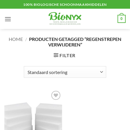
Ga
100% BIOLOGISCHE SCHOONMAAKMIDDELEN
naar
inhoud
0
HOME
/
PRODUCTEN GETAGGED “REGENSTREPEN
VERWIJDEREN”
FILTER
Toevoegen
aan
verlanglijst