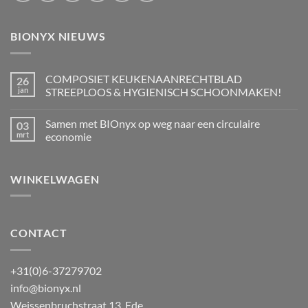
BIONYX NIEUWS
COMPOSIET KEUKENAANRECHTBLAD
26
jan
STREEPLOOS & HYGIENISCH SCHOONMAKEN!
Geen
reacties
Samen met BIOnyx op weg naar een circulaire
03
op
COMPOSIET
mrt
economie
KEUKENAANRECHTBLAD
STREEPLOOS
Geen
&
reacties
HYGIENISCH
op
WINKELWAGEN
SCHOONMAKEN!
Samen
met
BIOnyx
op
weg
naar
een
CONTACT
circulaire
economie
+31(0)6-37279702
info@bionyx.nl
Weissenbruchstraat 13, Ede