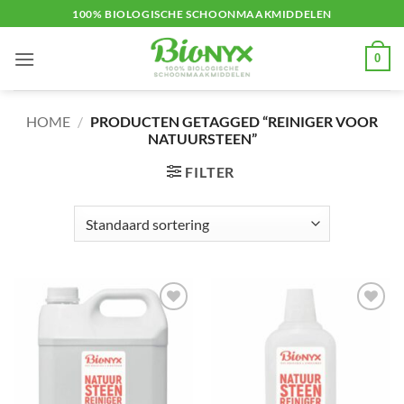
Ga
100% BIOLOGISCHE SCHOONMAAKMIDDELEN
naar
inhoud
0
HOME
/
PRODUCTEN GETAGGED “REINIGER VOOR
NATUURSTEEN”
FILTER
Toevoegen
Toevoegen
aan
aan
verlanglijst
verlanglijst