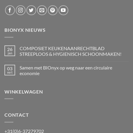
BIONYX NIEUWS
COMPOSIET KEUKENAANRECHTBLAD
26
jan
STREEPLOOS & HYGIENISCH SCHOONMAKEN!
Geen
reacties
Samen met BIOnyx op weg naar een circulaire
03
op
COMPOSIET
mrt
economie
KEUKENAANRECHTBLAD
STREEPLOOS
Geen
&
reacties
HYGIENISCH
op
WINKELWAGEN
SCHOONMAKEN!
Samen
met
BIOnyx
op
weg
naar
een
CONTACT
circulaire
economie
+31(0)6-37279702