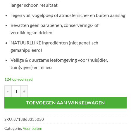
langer schoon resultaat
Tegen vuil, vogelpoep of atmosferische- en buiten aanslag
Bevatten geen parabenen, conserverings- of
verdikkingsmiddelen
NATUURLIJKE ingrediënten (niet genetisch
gemanipuleerd)
Veilige & duurzame leefomgeving voor (huis)dier,
tuin(vijver) en milieu
124 op voorraad
Buiten Aanslagreiniger (750 ML) aantal
TOEVOEGEN AAN WINKELWAGEN
SKU:
8718868335050
Categorie:
Voor buiten