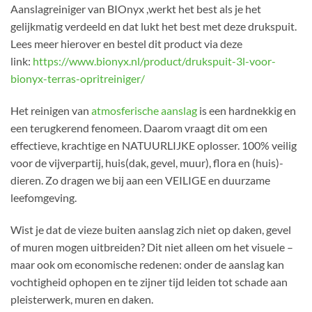
Aanslagreiniger van BIOnyx ,werkt het best als je het
gelijkmatig verdeeld en dat lukt het best met deze drukspuit.
Lees meer hierover en bestel dit product via deze
link:
https://www.bionyx.nl/product/drukspuit-3l-voor-
bionyx-terras-opritreiniger/
Het reinigen van
atmosferische aanslag
is een hardnekkig en
een terugkerend fenomeen. Daarom vraagt dit om een
effectieve, krachtige en NATUURLIJKE oplosser. 100% veilig
voor de vijverpartij, huis(dak, gevel, muur), flora en (huis)-
dieren. Zo dragen we bij aan een VEILIGE en duurzame
leefomgeving.
Wist je dat de vieze buiten aanslag zich niet op daken, gevel
of muren mogen uitbreiden? Dit niet alleen om het visuele –
maar ook om economische redenen: onder de aanslag kan
vochtigheid ophopen en te zijner tijd leiden tot schade aan
pleisterwerk, muren en daken.