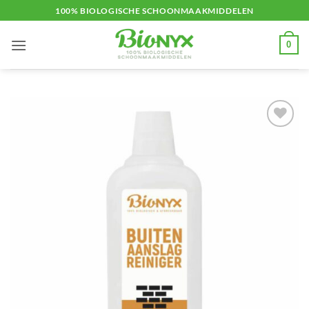
Ga
100% BIOLOGISCHE SCHOONMAAKMIDDELEN
naar
inhoud
0
Toevoegen
aan
verlanglijst