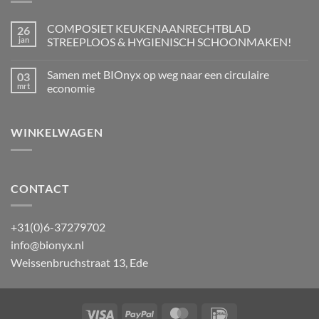
COMPOSIET KEUKENAANRECHTBLAD
26
jan
STREEPLOOS & HYGIENISCH SCHOONMAKEN!
Geen
reacties
Samen met BIOnyx op weg naar een circulaire
03
op
COMPOSIET
mrt
economie
KEUKENAANRECHTBLAD
STREEPLOOS
Geen
&
reacties
HYGIENISCH
op
WINKELWAGEN
SCHOONMAKEN!
Samen
met
BIOnyx
op
weg
naar
een
CONTACT
circulaire
economie
+31(0)6-37279702
info@bionyx.nl
Weissenbruchstraat 13, Ede
Visa
PayPal
MasterCard
IDeal