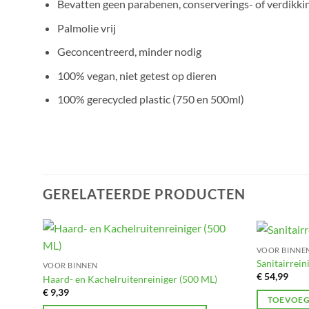
Bevatten geen parabenen, conserverings- of verdikk
Palmolie vrij
Geconcentreerd, minder nodig
100% vegan, niet getest op dieren
100% gerecycled plastic (750 en 500ml)
GERELATEERDE PRODUCTEN
VOOR BINNE
Toevoegen
Sanitairreini
VOOR BINNEN
aan
€
54,99
verlanglijst
Haard- en Kachelruitenreiniger (500 ML)
€
9,39
TOEVOEG