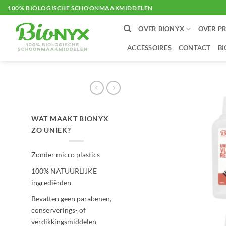
Ga
100% BIOLOGISCHE SCHOONMAAKMIDDELEN
naar
OVER BIONYX
OVER P
inhoud
ACCESSOIRES
CONTACT
B
WAT MAAKT BIONYX
ZO UNIEK?
Zonder micro plastics
100% NATUURLIJKE
ingrediënten
Bevatten geen parabenen,
conserverings- of
verdikkingsmiddelen