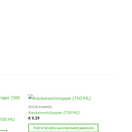
VOOR BINNEN
Toevoegen
Toevoegen
Keukenontstopper (750 ML)
aan
aan
€
9,39
verlanglijst
verlanglijst
(500 ML)
TOEVOEGEN AAN WINKELWAGEN