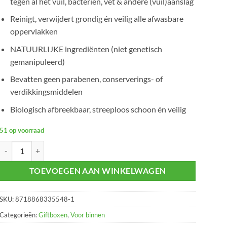
tegen al het vuil, bacteriën, vet & andere (vuil)aanslag
Reinigt, verwijdert grondig én veilig alle afwasbare
oppervlakken
NATUURLIJKE ingrediënten (niet genetisch
gemanipuleerd)
Bevatten geen parabenen, conserverings- of
verdikkingsmiddelen
Biologisch afbreekbaar, streeploos schoon én veilig
51 op voorraad
Keuken schoonmaak pakket 4-delig aantal
TOEVOEGEN AAN WINKELWAGEN
SKU:
8718868335548-1
Categorieën:
Giftboxen
,
Voor binnen