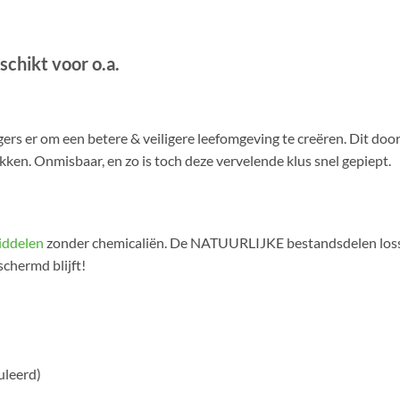
schikt voor o.a.
s er om een betere & veiligere leefomgeving te creëren. Dit door k
kken. Onmisbaar, en zo is toch deze vervelende klus snel gepiept.
iddelen
zonder chemicaliën. De NATUURLIJKE bestandsdelen lossen
schermd blijft!
uleerd)