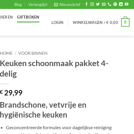
Blog
Verlanglijst
Nieuwsbrief
DIEREN
GIFTBOXEN
0
LOGIN
WINKELWAGEN /
€
0,00
HOME
/
VOOR BINNEN
Keuken schoonmaak pakket 4-
delig
29,99
€
Brandschone, vetvrije en
hygiënische keuken
Geconcentreerde formules voor dagelijkse reiniging