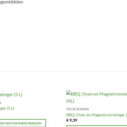
ingsmiddelen
N
Toevoegen
ger (5 L)
VOOR BINNEN
aan
verlanglijst
BBQ, Oven en Magnetronreiniger 
€
9,39
EN AAN WINKELWAGEN