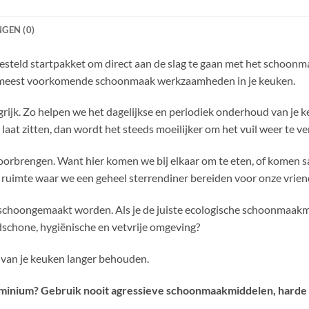
GEN (0)
teld startpakket om direct aan de slag te gaan met het schoonm
e meest voorkomende schoonmaak werkzaamheden in je keuken.
ijk. Zo helpen we het dagelijkse en periodiek onderhoud van je k
 laat zitten, dan wordt het steeds moeilijker om het vuil weer te v
oorbrengen. Want hier komen we bij elkaar om te eten, of komen s
le ruimte waar we een geheel sterrendiner bereiden voor onze vrien
 schoongemaakt worden. Als je de juiste ecologische schoonmaakmid
ndschone, hygiënische en vetvrije omgeving?
 van je keuken langer behouden.
aluminium? Gebruik nooit agressieve schoonmaakmiddelen, harde 