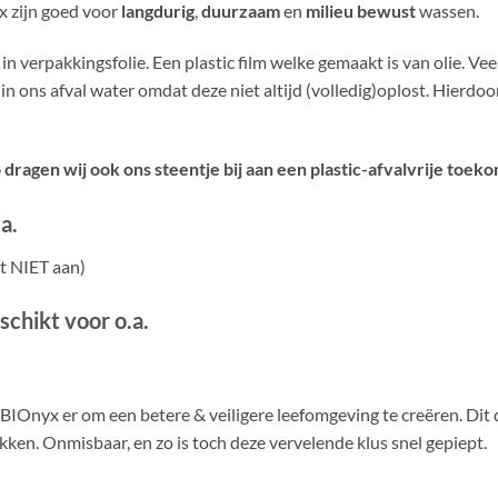
x zijn goed voor
langdurig
,
duurzaam
en
milieu bewust
wassen.
erpakkingsfolie. Een plastic film welke gemaakt is van olie. Veel
e in ons afval water omdat deze niet altijd (volledig)oplost. Hier
o dragen wij ook ons steentje bij aan een plastic-afvalvrije toek
a.
st NIET aan)
schikt voor o.a.
IOnyx er om een betere & veiligere leefomgeving te creëren. Dit do
kken. Onmisbaar, en zo is toch deze vervelende klus snel gepiept.