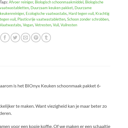
Tags:
Afvoer reiniger
,
Biologisch schoonmaakmiddel
,
Biologische
vaatwastabletten
,
Duurzaam keuken pakket
,
Duurzame
keukenreiniger
,
Ecologische vaatwastabs
,
Hard tegen vuil
,
Krachtig
tegen vuil
,
Plasticvrije vaatwastabletten
,
Schoon zonder schrobben
,
Vaatwastabs
,
Vegan
,
Vetresten
,
Vuil
,
Vuilresten
 Daarom is het BIOnyx Keuken schoonmaak pakket 6-
elijker te maken. Want viezigheid kan je maar beter zo
jderen.
amen voor een kopje koffie. Of we maken er een schaaltje