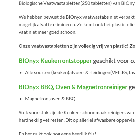
Biologische Vaatwastabletten(250 tabletten) van BIOny
We hebben bewust de BIOnyx vaatwastabs niet verpakt in v
mogelijk afval te elimineren. Zo komt ook het plasticfoli
vaat niet meer goed schoon.
Onze vaatwastabletten zijn volledig vrij van plastic! Z
BIOnyx Keuken ontstopper
geschikt voor o.
Alle soorten (keuken)afvoer- & -leidingen(VEILIG, ta
BIOnyx BBQ, Oven & Magnetronreiniger
ge
Magnetron, oven & BBQ
Stuk voor stuk zijn de Keuken schoonmaak reinigers van B
hardnekkig vet resten. Dit op allerlei afwasbare oppervla
En het ruikt ook nog eens heerlijk fris!