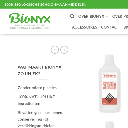
Ga
100% BIOLOGISCHE SCHOONMAAKMIDDELEN
naar
OVER BIONYX
OVER P
inhoud
ACCESSOIRES
CONTACT
B
WAT MAAKT BIONYX
ZO UNIEK?
Zonder micro plastics
100% NATUURLIJKE
ingrediënten
Bevatten geen parabenen,
conserverings- of
verdikkingsmiddelen