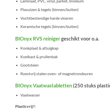
Laminaat, PVC, vinyl, parket, linoleum
Plavuizen & tegels (binnen/buiten)
Vochtbestendige harde vloeren
Keramische tegels (binnen/buiten)
BIOnyx RVS reiniger
geschikt voor o.a.
Kookplaat & afzuigkap
Koelkast & prullenbak
Gootsteen
Roestvrij stalen oven- of magnetrondeuren
BIOnyx Vaatwastabletten
(250 stuks plasti
Vaatwasser
Plasticvrij!!