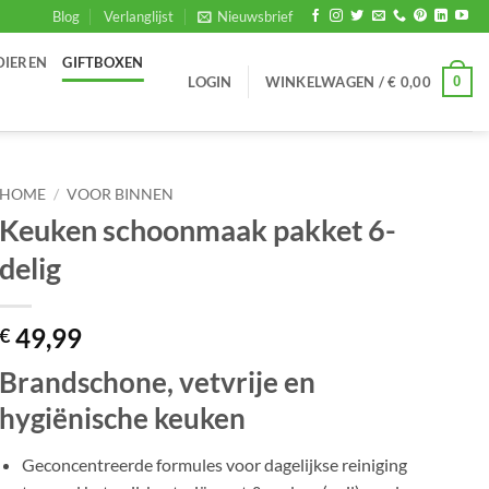
Blog
Verlanglijst
Nieuwsbrief
DIEREN
GIFTBOXEN
0
LOGIN
WINKELWAGEN /
€
0,00
HOME
/
VOOR BINNEN
Keuken schoonmaak pakket 6-
delig
49,99
€
Brandschone, vetvrije en
hygiënische keuken
Geconcentreerde formules voor dagelijkse reiniging