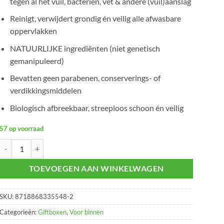
tegen al het vuil, bacteriën, vet & andere (vuil)aanslag
Reinigt, verwijdert grondig én veilig alle afwasbare
oppervlakken
NATUURLIJKE ingrediënten (niet genetisch
gemanipuleerd)
Bevatten geen parabenen, conserverings- of
verdikkingsmiddelen
Biologisch afbreekbaar, streeploos schoon én veilig
57 op voorraad
Keuken schoonmaak pakket 6-delig aantal
TOEVOEGEN AAN WINKELWAGEN
SKU:
8718868335548-2
Categorieën:
Giftboxen
,
Voor binnen