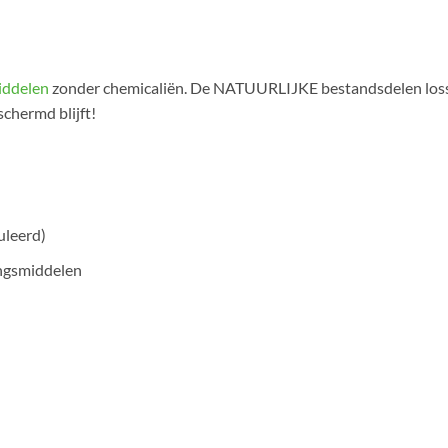
iddelen
zonder chemicaliën. De NATUURLIJKE bestandsdelen lossen
schermd blijft!
uleerd)
ingsmiddelen